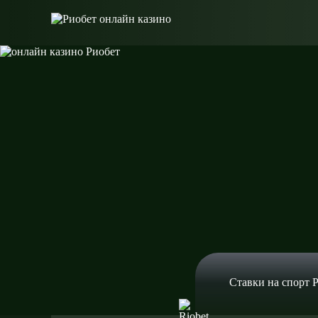
Ставки на спорт 