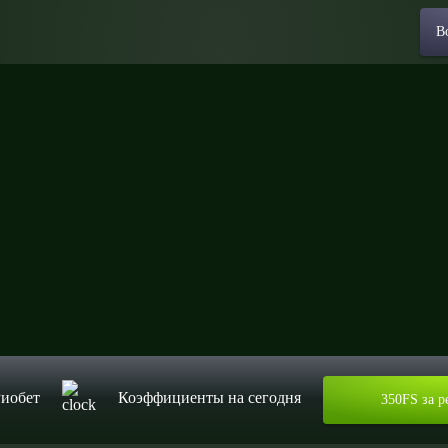
В
Риобет
Коэффициенты на сегодня
350FS за р