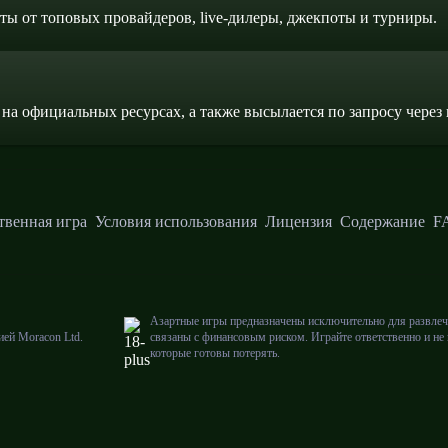
ты от топовых провайдеров, live-дилеры, джекпоты и турниры.
 на официальных ресурсах, а также высылается по запросу через
твенная игра
Условия использования
Лицензия
Содержание
F
Азартные игры предназначены исключительно для развлеч
ией Moracon Ltd.
связаны с финансовым риском. Играйте ответственно и н
которые готовы потерять.