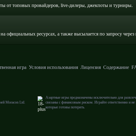
ты от топовых провайдеров, live-дилеры, джекпоты и турниры.
 на официальных ресурсах, а также высылается по запросу через
твенная игра
Условия использования
Лицензия
Содержание
F
Азартные игры предназначены исключительно для развлеч
ией Moracon Ltd.
связаны с финансовым риском. Играйте ответственно и н
которые готовы потерять.