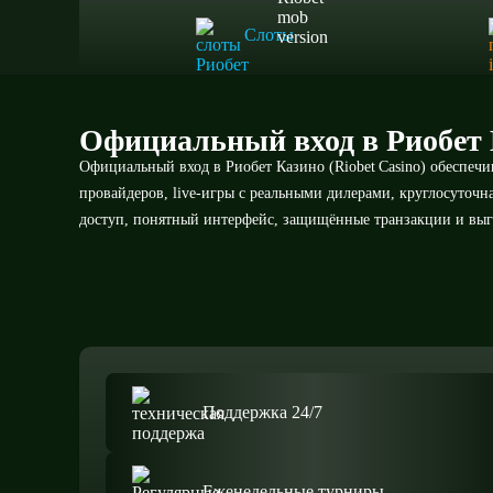
Слоты
Официальный вход в Риобет К
Официальный вход в Риобет Казино (Riobet Casino) обеспеч
провайдеров, live‑игры с реальными дилерами, круглосуточн
доступ, понятный интерфейс, защищённые транзакции и вы
Поддержка 24/7
Еженедельные турниры