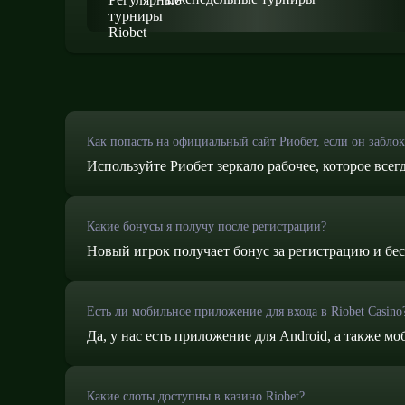
Как попасть на официальный сайт Риобет, если он забло
Используйте Риобет зеркало рабочее, которое все
Какие бонусы я получу после регистрации?
Новый игрок получает бонус за регистрацию и бе
Есть ли мобильное приложение для входа в Riobet Casino
Да, у нас есть приложение для Android, а также м
Какие слоты доступны в казино Riobet?