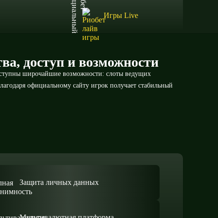
Игры Live
ва, доступ и возможности
 доступны широчайшие возможности: слоты ведущих
Благодаря официальному сайту игрок получает стабильный
Защита личных данных
Мультивалютная платформа