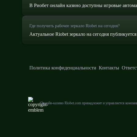
В Риобет онлайн казино доступны игровые автома
Где получить рабочее зеркало Riobet на сегодня?
Актуальное Riobet зеркало на сегодня публикуется
Политика конфиденциальности
Контакты
Ответс
Онлайн-казино Riobet.com принадлежит и управляется компан