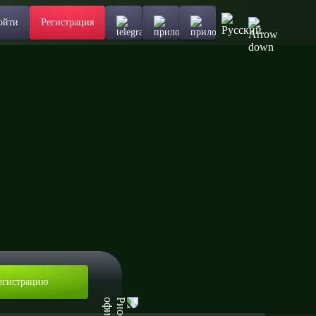
ойти
Регистрация
егистрацию