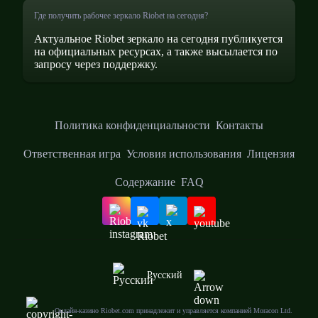
Где получить рабочее зеркало Riobet на сегодня?
Актуальное Riobet зеркало на сегодня публикуется
на официальных ресурсах, а также высылается по
запросу через поддержку.
Политика конфиденциальности
Контакты
Ответственная игра
Условия использования
Лицензия
Содержание
FAQ
Русский
Онлайн-казино Riobet.com принадлежит и управляется компанией Moracon Ltd.