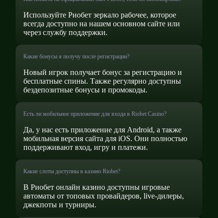
Используйте Риобет зеркало рабочее, которое
всегда доступно на нашем основном сайте или
через службу поддержки.
Какие бонусы я получу после регистрации?
Новый игрок получает бонус за регистрацию и
бесплатные спины. Также регулярно доступны
бездепозитные бонусы и промокоды.
Есть ли мобильное приложение для входа в Riobet Casino?
Да, у нас есть приложение для Android, а также
мобильная версия сайта для iOS. Они полностью
поддерживают вход, игру и платежи.
Какие слоты доступны в казино Riobet?
В Риобет онлайн казино доступны игровые
автоматы от топовых провайдеров, live-дилеры,
джекпоты и турниры.