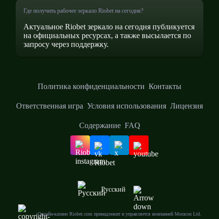
Где получить рабочее зеркало Riobet на сегодня?
Актуальное Riobet зеркало на сегодня публикуется
на официальных ресурсах, а также высылается по
запросу через поддержку.
Политика конфиденциальности
Контакты
Ответственная игра
Условия использования
Лицензия
Содержание
FAQ
Русский
Онлайн-казино Riobet.com принадлежит и управляется компанией Moracon Ltd.