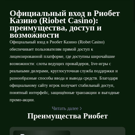
Официальный вход в Риобет
Казино (Riobet Casino):
преимущества, доступ и
возможности
Официальный вход в Риобет Казино (Riobet Casino)
обеспечивает пользователям прямой доступ к
лицензированной платформе, где доступны широчайшие
возможности: слоты ведущих провайдеров, live‑игры с
реальными дилерами, круглосуточная служба поддержки и
разнообразные способы ввода и вывода средств. Благодаря
официальному сайту игрок получает стабильный доступ,
понятный интерфейс, защищённые транзакции и выгодные
промо‑акции.
Читать далее
Преимущества Риобет