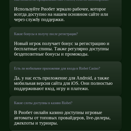
Используйте Риобет зеркало рабочее, которое
всегда доступно на нашем основном сайте или
через службу поддержки.
Какие бонусы я получу после регистрации?
Новый игрок получает бонус за регистрацию и
бесплатные спины. Также регулярно доступны
бездепозитные бонусы и промокоды.
Есть ли мобильное приложение для входа в Riobet Casino?
Да, у нас есть приложение для Android, а также
мобильная версия сайта для iOS. Они полностью
поддерживают вход, игру и платежи.
Какие слоты доступны в казино Riobet?
В Риобет онлайн казино доступны игровые
автоматы от топовых провайдеров, live-дилеры,
джекпоты и турниры.