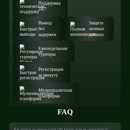
Поддержка
24/7
Вывод
Защита
без
личных
задержек
данных
Еженедельные
турниры
Регистрация
за минуту
Мультивалютная
платформа
FAQ
Как попасть на официальный сайт Риобет, если он заблокирован?