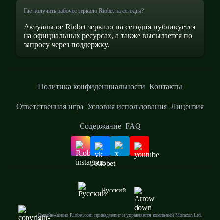
Где получить рабочее зеркало Riobet на сегодня?
Актуальное Riobet зеркало на сегодня публикуется
на официальных ресурсах, а также высылается по
запросу через поддержку.
Политика конфиденциальности
Контакты
Ответственная игра
Условия использования
Лицензия
Содержание
FAQ
Русский
Онлайн-казино Riobet.com принадлежит и управляется компанией Moracon Ltd.