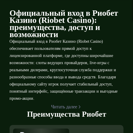
Официальный вход в Риобет
Казино (Riobet Casino):
преимущества, доступ и
возможности
Официальный вход в Риобет Казино (Riobet Casino)
обеспечивает пользователям прямой доступ к
лицензированной платформе, где доступны широчайшие
возможности: слоты ведущих провайдеров, live‑игры с
реальными дилерами, круглосуточная служба поддержки и
разнообразные способы ввода и вывода средств. Благодаря
официальному сайту игрок получает стабильный доступ,
понятный интерфейс, защищённые транзакции и выгодные
промо‑акции.
Читать далее
Преимущества Риобет