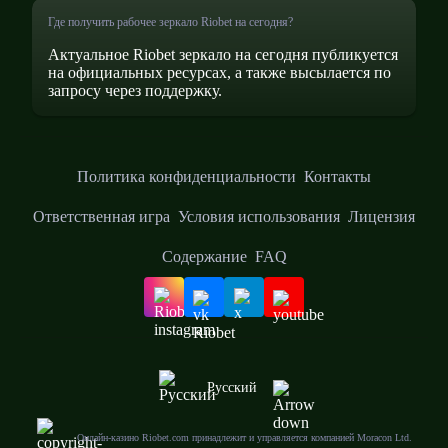
Где получить рабочее зеркало Riobet на сегодня?
Актуальное Riobet зеркало на сегодня публикуется
на официальных ресурсах, а также высылается по
запросу через поддержку.
Политика конфиденциальности
Контакты
Ответственная игра
Условия использования
Лицензия
Содержание
FAQ
Русский
Онлайн-казино Riobet.com принадлежит и управляется компанией Moracon Ltd.