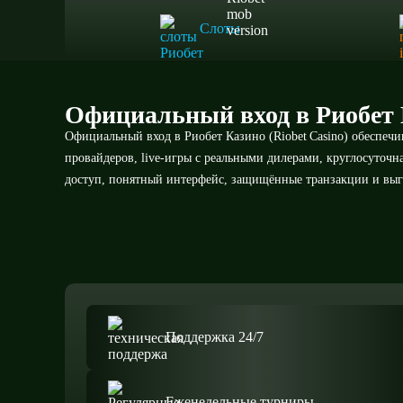
Слоты
Официальный вход в Риобет К
Официальный вход в Риобет Казино (Riobet Casino) обеспеч
провайдеров, live‑игры с реальными дилерами, круглосуточн
доступ, понятный интерфейс, защищённые транзакции и вы
Поддержка 24/7
Еженедельные турниры