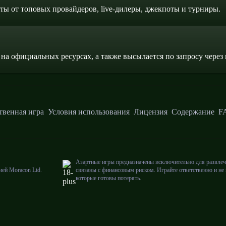
ты от топовых провайдеров, live-дилеры, джекпоты и турниры.
 на официальных ресурсах, а также высылается по запросу через
твенная игра
Условия использования
Лицензия
Содержание
F
Азартные игры предназначены исключительно для развлеч
ией Moracon Ltd.
связаны с финансовым риском. Играйте ответственно и н
которые готовы потерять.