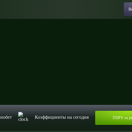
В
Риобет
Коэффициенты на сегодня
350FS за р