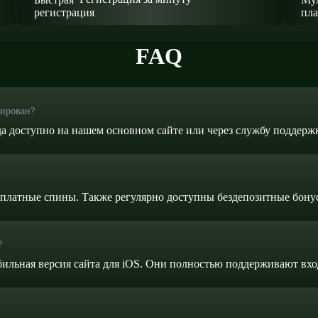
FAQ
кирован?
гда доступно на нашем основном сайте или через службу поддерж
сплатные спины. Также регулярно доступны бездепозитные бону
?
обильная версия сайта для iOS. Они полностью поддерживают вхо