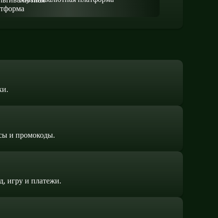
ки.
сы и промокоды.
д, игру и платежи.